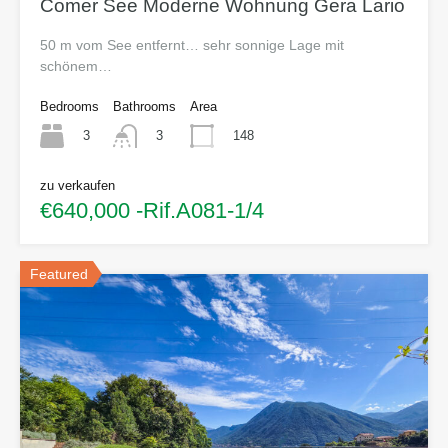
Comer See Moderne Wohnung Gera Lario
50 m vom See entfernt… sehr sonnige Lage mit
schönem…
Bedrooms
Bathrooms
Area
3
148
3
zu verkaufen
€640,000 -Rif.A081-1/4
Featured