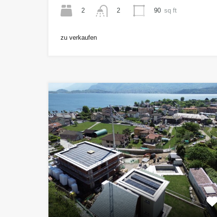
2
90
sq ft
2
zu verkaufen