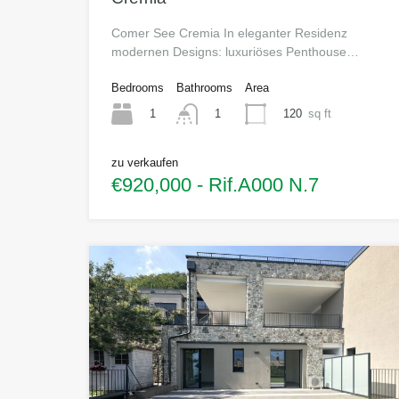
Comer See Cremia In eleganter Residenz
modernen Designs: luxuriöses Penthouse…
Bedrooms
Bathrooms
Area
1
120
sq ft
1
zu verkaufen
€920,000 - Rif.A000 N.7