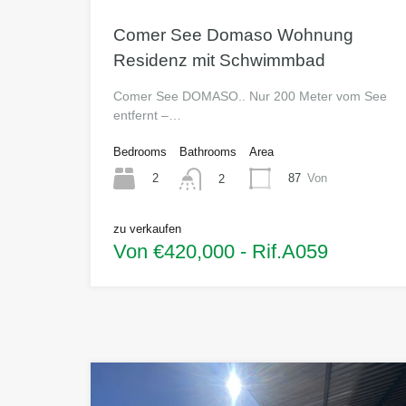
Comer See Domaso Wohnung
Residenz mit Schwimmbad
Comer See DOMASO.. Nur 200 Meter vom See
entfernt –…
Bedrooms
Bathrooms
Area
2
87
Von
2
zu verkaufen
Von €420,000 - Rif.A059