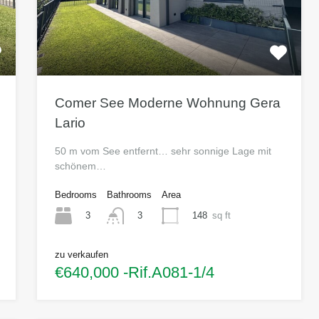
Comer See Moderne Wohnung Gera
Lario
50 m vom See entfernt… sehr sonnige Lage mit
schönem…
Bedrooms
Bathrooms
Area
3
148
sq ft
3
zu verkaufen
€640,000 -Rif.A081-1/4