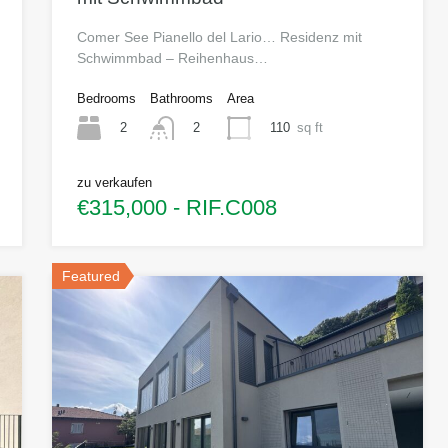
Comer See Pianello del Lario… Residenz mit
Schwimmbad – Reihenhaus…
Bedrooms
Bathrooms
Area
2
110
sq ft
2
zu verkaufen
€315,000 - RIF.C008
Featured