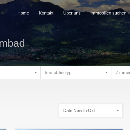
Home
Kontakt
Über uns
Immobilien suchen
mmbad
Immobilientyp
Zimme
Date New to Old