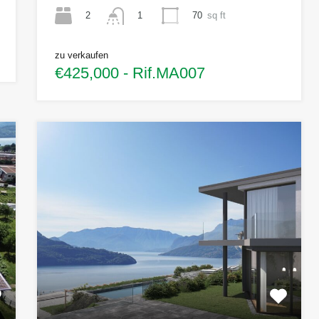
2
70
sq ft
1
zu verkaufen
€425,000 - Rif.MA007