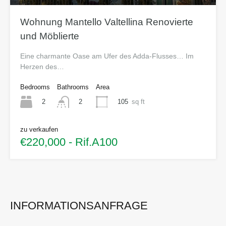
Wohnung Mantello Valtellina Renovierte
und Möblierte
Eine charmante Oase am Ufer des Adda-Flusses… Im
Herzen des…
Bedrooms
Bathrooms
Area
2
105
sq ft
2
zu verkaufen
€220,000 - Rif.A100
INFORMATIONSANFRAGE