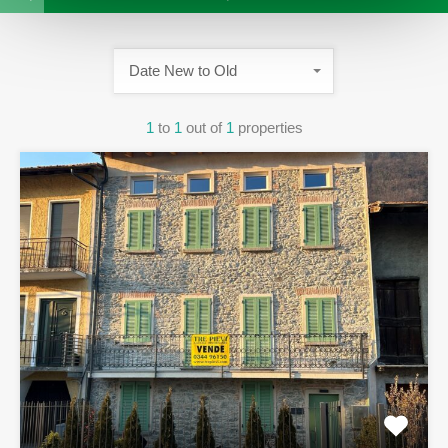
Date New to Old
1
to
1
out of
1
properties