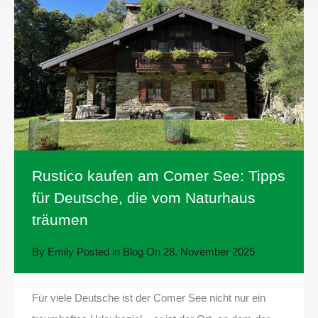
Rustico kaufen am Comer See: Tipps
für Deutsche, die vom Naturhaus
träumen
By
Emily
Posted in
Blog
On
28. November 2025
Für viele Deutsche ist der Comer See nicht nur ein