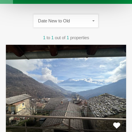
Date New to Old
1
to
1
out of
1
properties